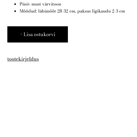
KKK
Püsiv must värvitoon
Mõõdud: läbimõõt 28-32 cm, paksus ligikaudu 2-3 cm
Eesti
Lisa ostukorvi
tootekirjeldus