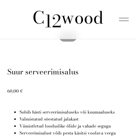
C
wood
lisati ostukorvi.
Vaata ostukorvi
12
1 / 8
Esileht
Suur serveerimisalus
Tooted
60,00 €
Kinkepakid
Sobib hästi serveerimisaluseks või kuumaaluseks
Meist
Valmistatud söestatud jalakast
Viimistletud looduslike õlide ja vahade seguga
Serveerimisalust võib pesta käsitsi voolava veega