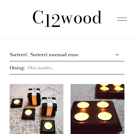
C
wood
lisati ostukorvi.
Vaata ostukorvi
12
Esileht
Sorteeri:
Otsing:
Tooted
Kinkepakid
Meist