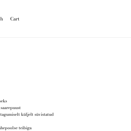
sh
Cart
was added to the cart.
View cart
seks
 saarepuust
tagumiselt küljelt süvistatud
ahepoolse teibiga