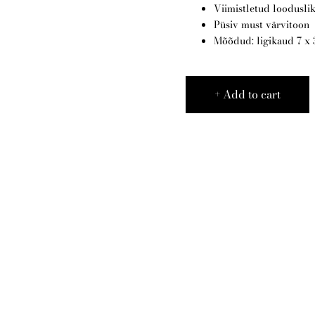
Viimistletud looduslik
Püsiv must värvitoon
Mõõdud: ligikaud 7 x 
Add to cart