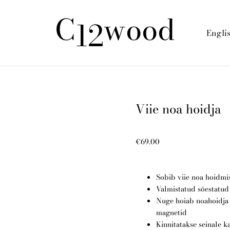
C
wood
12
Engli
Viie noa hoidja
€69.00
Sobib viie noa hoidmi
Valmistatud söestatud
Nuge hoiab noahoidja 
magnetid
Kinnitatakse seinale k